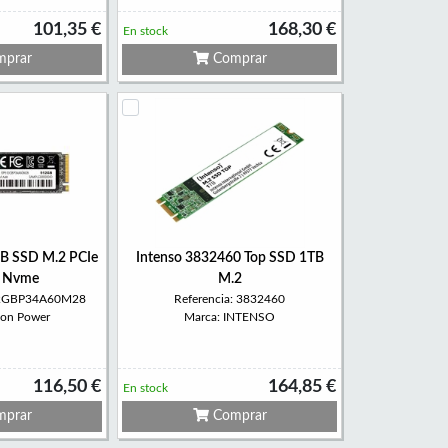
101,35 €
168,30 €
En stock
prar
Comprar
B SSD M.2 PCIe
Intenso 3832460 Top SSD 1TB
 Nvme
M.2
512GBP34A60M28
Referencia: 3832460
icon Power
Marca: INTENSO
116,50 €
164,85 €
En stock
prar
Comprar