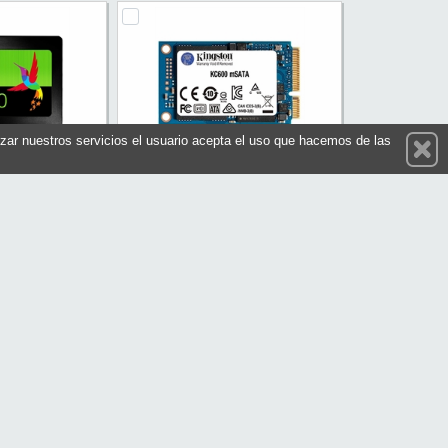
ilizar nuestros servicios el usuario acepta el uso que hacemos de las
timate SU630
Kingston SKC600MS-256G SSD
5" SATA3
256GB TLC 3D mSATA
U630SS-960GQ-R
Referencia: SKC600MS/256G
A-DATA
Marca: Kingston
198,20 €
120,95 €
En stock
prar
Comprar