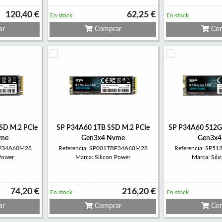
120,40 €
62,25 €
En stock
En stock
ar
Comprar
Com
SD M.2 PCIe
SP P34A60 1TB SSD M.2 PCIe
SP P34A60 512G
vme
Gen3x4 Nvme
Gen3x4
BP34A60M28
Referencia: SP001TBP34A60M28
Referencia: SP
 Power
Marca: Silicon Power
Marca: Sil
74,20 €
216,20 €
En stock
En stock
ar
Comprar
Com