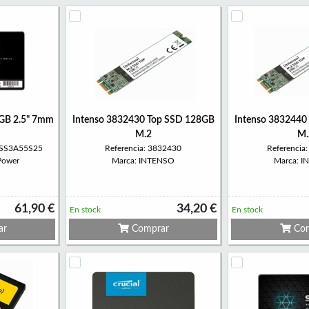
GB 2.5" 7mm
Intenso 3832430 Top SSD 128GB
Intenso 3832440
M.2
M.
BSS3A55S25
Referencia: 3832430
Referencia
 Power
Marca: INTENSO
Marca: 
61,90 €
34,20 €
En stock
En stock
ar
Comprar
Com