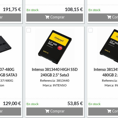
191,75 €
108,15 €
En stock
En stock
ar
Comprar
Com
S37-480G
Intenso 3813440 HIGH SSD
Intenso 3813
0GB SATA3
240GB 2.5" Sata3
480GB 2.
0S37/480G
Referencia: 3813440
Referencia
ton
Marca: INTENSO
Marca: 
129,00 €
53,85 €
En stock
En stock
ar
Comprar
Com