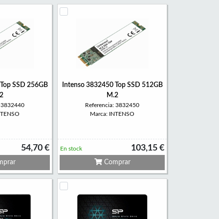
 Top SSD 256GB
Intenso 3832450 Top SSD 512GB
2
M.2
: 3832440
Referencia: 3832450
INTENSO
Marca: INTENSO
54,70 €
103,15 €
En stock
prar
Comprar