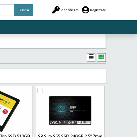
Buscar
Identifícate
Regístrate
 Top SSD 512GB
SP Slim S55 SSD 240GB 2.5" 7mm