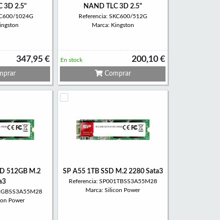
 3D 2.5"
NAND TLC 3D 2.5"
SKC600/1024G
Referencia: SKC600/512G
ingston
Marca: Kingston
347,95 €
200,10 €
En stock
prar
Comprar
SD 512GB M.2
SP A55 1TB SSD M.2 2280 Sata3
a3
Referencia: SP001TBSS3A55M28
Marca: Silicon Power
512GBSS3A55M28
icon Power