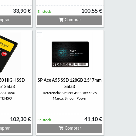
33,90 €
100,55 €
En stock
prar
Comprar
450 HIGH SSD
SP Ace A55 SSD 128GB 2.5" 7mm
5" Sata3
Sata3
: 3813450
Referencia: SP128GBSS3A55S25
INTENSO
Marca: Silicon Power
102,30 €
41,10 €
En stock
prar
Comprar