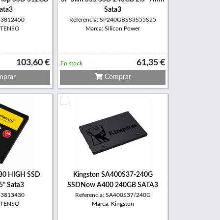
Sata3
Sata3
: 3812450
Referencia: SP240GBSS3S55S25
INTENSO
Marca: Silicon Power
103,60 €
61,35 €
En stock
prar
Comprar
430 HIGH SSD
Kingston SA400S37-240G
5" Sata3
SSDNow A400 240GB SATA3
: 3813430
Referencia: SA400S37/240G
INTENSO
Marca: Kingston