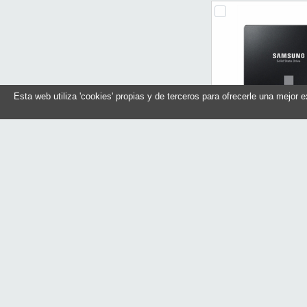
Esta web utiliza 'cookies' propias y de terceros para ofrecerle una mejor 
Samsung 870 Evo S
SATA3
Referencia: MZ-7
Marca: Sams
En stock
Compr