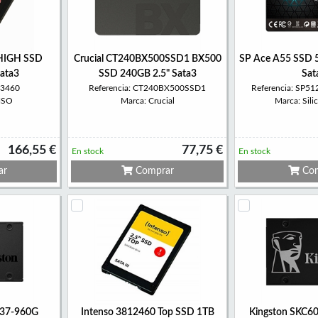
 HIGH SSD
Crucial CT240BX500SSD1 BX500
SP Ace A55 SSD 
ata3
SSD 240GB 2.5" Sata3
Sat
13460
Referencia: CT240BX500SSD1
Referencia: SP
NSO
Marca: Crucial
Marca: Sil
166,55 €
77,75 €
En stock
En stock
ar
Comprar
Com
S37-960G
Intenso 3812460 Top SSD 1TB
Kingston SKC6