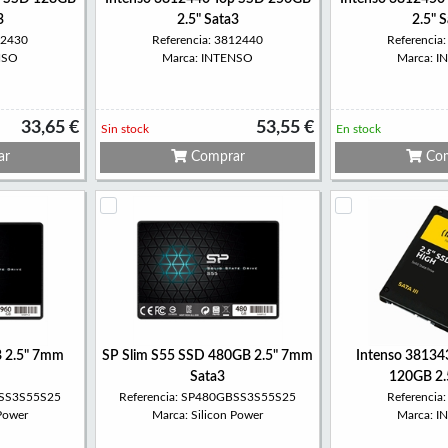
3
2.5" Sata3
2.5" 
12430
Referencia: 3812440
Referencia
NSO
Marca: INTENSO
Marca: 
33,65 €
53,55 €
Sin stock
En stock
ar
Comprar
Com
 2.5" 7mm
SP Slim S55 SSD 480GB 2.5" 7mm
Intenso 3813
Sata3
120GB 2.
BSS3S55S25
Referencia: SP480GBSS3S55S25
Referencia
 Power
Marca: Silicon Power
Marca: 