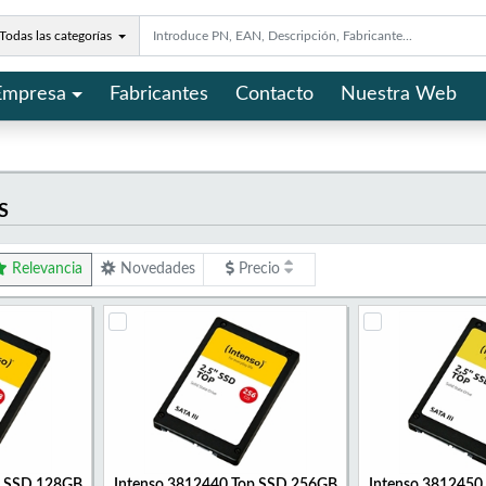
Todas las categorías
Empresa
Fabricantes
Contacto
Nuestra Web
S
Relevancia
Novedades
Precio
p SSD 128GB
Intenso 3812440 Top SSD 256GB
Intenso 3812450