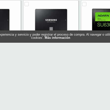
experiencia y servicio y poder registrar el proceso de compra. Al navegar o ut
'cookies'.
Más información
SD 1TB 2.5"
Samsung 870 Evo SSD 2TB 2.5"
ADATA SSD Ul
SATA3
960GB 2, 
7E1T0B/EU
Referencia: MZ-77E2T0B/EU
Referencia: AS
ung
Marca: Samsung
Marca: 
479,80 €
829,20 €
Sin stock
En stock
ar
Comprar
Com