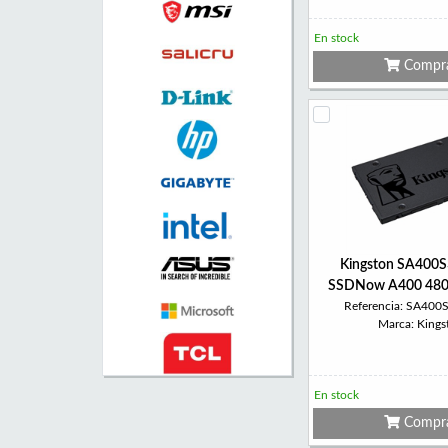
En stock
Compr
Kingston SA400
SSDNow A400 48
Referencia: SA40
Marca: Kings
En stock
Compr