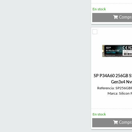
En stock
Compr
SP P34A60 256GB S
Gen3x4 N
Referencia: SP256G
Marca: Silicon
En stock
Compr