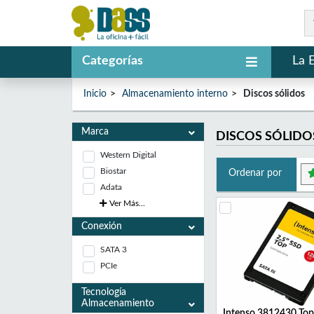
Categorías
La 
Inicio
Almacenamiento interno
Discos sólidos
Marca
DISCOS SÓLIDO
Western Digital
Biostar
Ordenar por
Adata
Ver Más...
Conexión
SATA 3
PCIe
Tecnología
Almacenamiento
Intenso 3812430 To