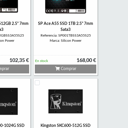
512GB 2.5" 7mm
SP Ace A55 SSD 1TB 2.5" 7mm
a3
Sata3
512GBSS3A55S25
Referencia: SP001TBSS3A55S25
icon Power
Marca: Silicon Power
102,35 €
168,00 €
En stock
prar
Comprar
00-1024G SSD
Kingston SKC600-512G SSD