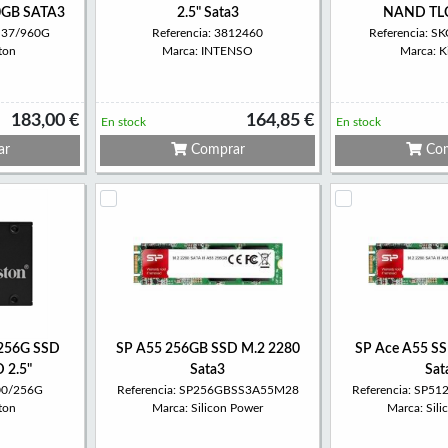
0GB SATA3
2.5" Sata3
NAND TLC
0S37/960G
Referencia: 3812460
Referencia: 
ton
Marca: INTENSO
Marca: K
183,00 €
164,85 €
En stock
En stock
ar
Comprar
Com
-256G SSD
SP A55 256GB SSD M.2 2280
SP Ace A55 S
 2.5"
Sata3
Sat
00/256G
Referencia: SP256GBSS3A55M28
Referencia: SP
ton
Marca: Silicon Power
Marca: Sil