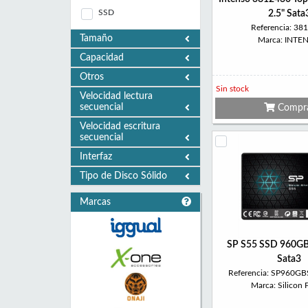
SSD
2.5" Sata
Referencia: 38
Tamaño
Marca: INTE
Capacidad
Otros
Sin stock
Velocidad lectura
secuencial
Compr
Velocidad escritura
secuencial
Interfaz
Tipo de Disco Sólido
Marcas
SP S55 SSD 960GB
Sata3
Referencia: SP960G
Marca: Silicon